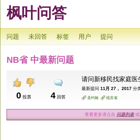
枫叶问答
问题
未回答
标签
用户
提问
NB省 中最新问题
请问新移民找家庭医
最新提问
11月 27， 2017
分类
0
4
投票
回答
圣约翰
纽宾省
查看更多请点击
问题列表
或